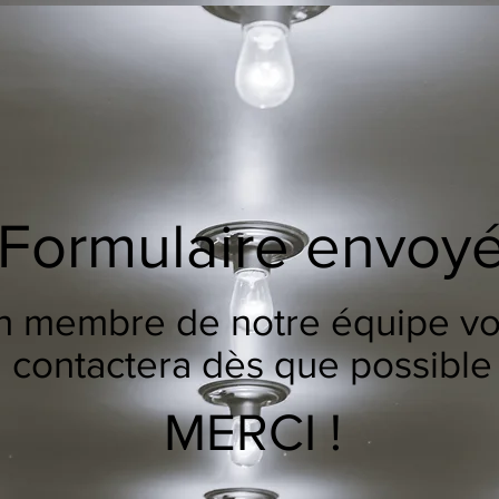
Formulaire envoy
n membre de notre équipe v
contactera dès que possible
MERCI !