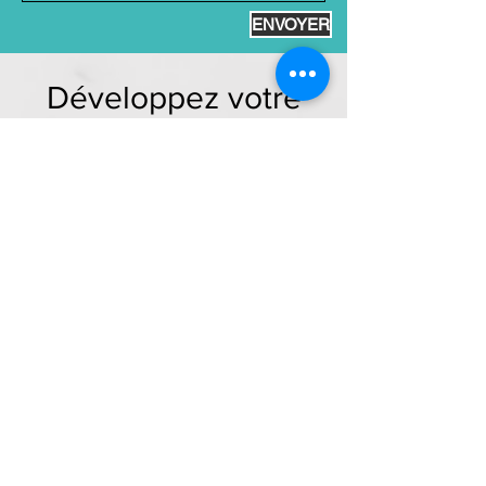
ENVOYER
Développez votre
vision
Acceuillez les visiteurs du site
avec une introduction courte et
attrayante. Double-cliquez ici
pour ajouter votre texte.
Commencer